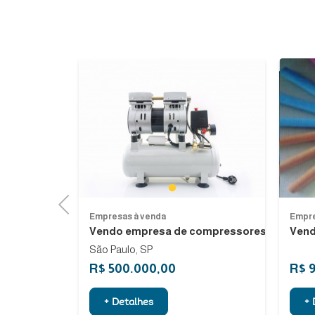
1
Previous
Empresas à venda
Empre
 e...
Vendo empresa de compressores...
Vend
São Paulo, SP
R$ 500.000,00
R$ 
+ Detalhes
+ 