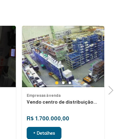
Previous
Next
Previous
Next
1
2
3
Next
Empresas à venda
Empresas à 
Vendo centro de distribuição...
Empresa d
Palhoça, Sa
R$ 1.700.000,00
R$ 2.500
+ Detalhes
+ Detalh