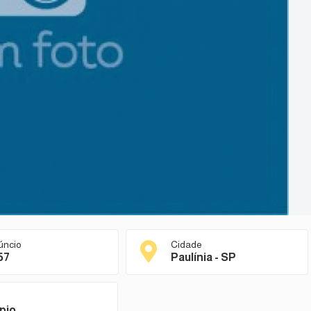
úncio
Cidade
57
Paulínia - SP
pio