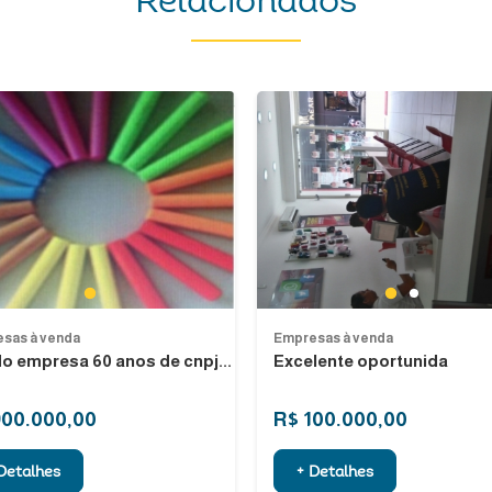
Relacionados
Previous
1
1
2
sas à venda
Empresas à venda
o empresa 60 anos de cnpj...
Excelente oportunida
900.000,00
R$ 100.000,00
Detalhes
+ Detalhes