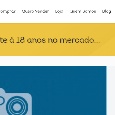
Comprar
Quero Vender
Loja
Quem Somos
Blog
e á 18 anos no mercado...