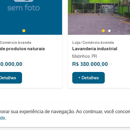
Previous
1
1
2
/ Comércio à venda
Loja / Comércio à venda
 de produtos naturais
Lavanderia industrial
Matinhos, PR
80.000,00
R$ 380.000,00
Detalhes
+ Detalhes
elhorar sua experiência de navegação. Ao continuar, você conco
ade
.
Quero um Negócio © - 2026 - Todos os direitos reservados