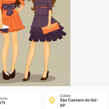
Cidade
úncio
São Caetano do Sul -
075
SP