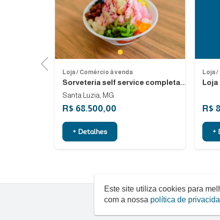
Next
1
Previous
Loja / Comércio à venda
Loja 
artelados e...
Sorveteria self service completa...
Loja
lo
Santa Luzia, MG
R$ 68.500,00
R$ 
+ Detalhes
+ 
Este site utiliza cookies para m
com a nossa
política de privacid