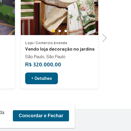
Previous
Next
Previous
Next
1
2
3
Next
Loja / Comércio à venda
Loja / Comér
Vendo loja decoração no jardins
Excelente 
São Paulo, São Paulo
Belo Horiz
R$ 320.000,00
R$ 150.0
+ Detalhes
+ Detalh
rda
Concordar e Fechar