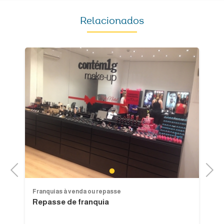
Relacionados
Previous
Next
1
Franquias à venda ou repasse
Fr
Repasse de franquia
Lo
Gu