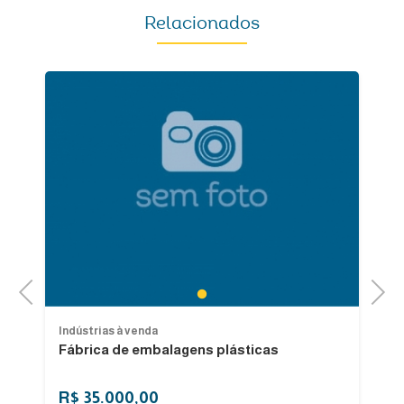
Relacionados
Previous
Next
1
Indústrias à venda
In
Fábrica de embalagens plásticas
In
R$ 35.000,00
R