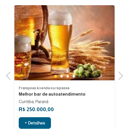
Previous
Next
1
2
3
4
Franquias à venda ou repasse
Fr
Melhor bar de autoatendimento
Fr
Curitiba, Paraná
R$ 250.000,00
R
+ Detalhes