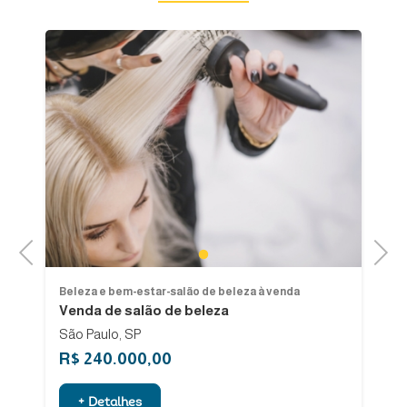
Previous
Next
1
Beleza e bem-estar-salão de beleza à venda
Be
Venda de salão de beleza
V
São Paulo, SP
Sã
R$ 240.000,00
R
+ Detalhes