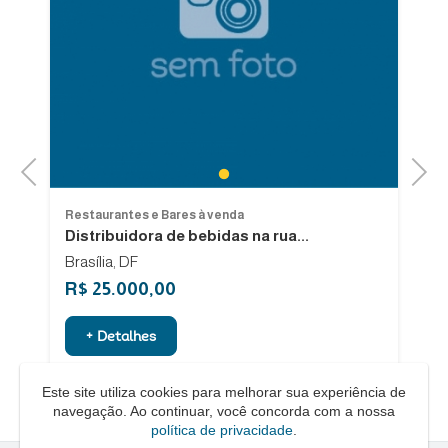
Previous
Next
1
Restaurantes e Bares à venda
Re
Distribuidora de bebidas na rua...
V
Brasília, DF
Il
R$ 25.000,00
R
+ Detalhes
Este site utiliza cookies para melhorar sua experiência de
navegação. Ao continuar, você concorda com a nossa
política de privacidade
.