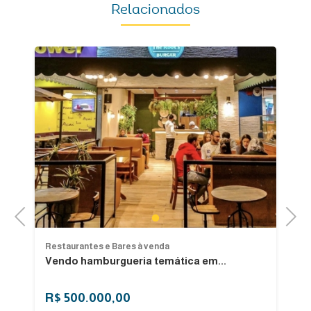
Relacionados
Previous
Next
1
Restaurantes e Bares à venda
Re
Vendo hamburgueria temática em...
A
R$ 500.000,00
R