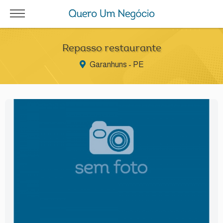
Repasso restaurante
Garanhuns - PE