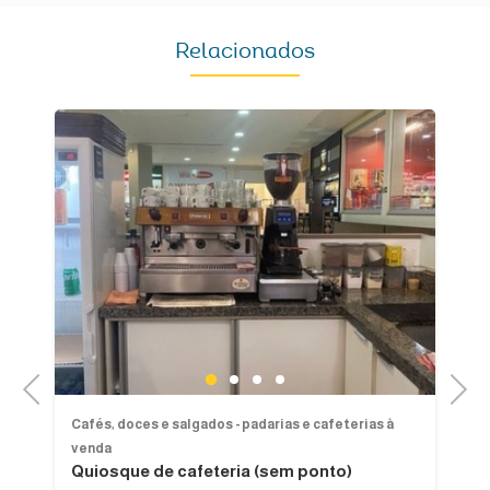
Relacionados
1
2
3
4
Previous
Next
Cafés, doces e salgados - padarias e cafeterias à
Ca
venda
ve
Quiosque de cafeteria (sem ponto)
Ca