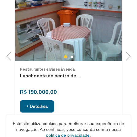
Previous
Next
1
2
Restaurantes e Bares à venda
Re
Lanchonete no centro de...
L
Pi
R$ 190.000,00
R
+ Detalhes
Este site utiliza cookies para melhorar sua experiência de
navegação. Ao continuar, você concorda com a nossa
política de privacidade
.