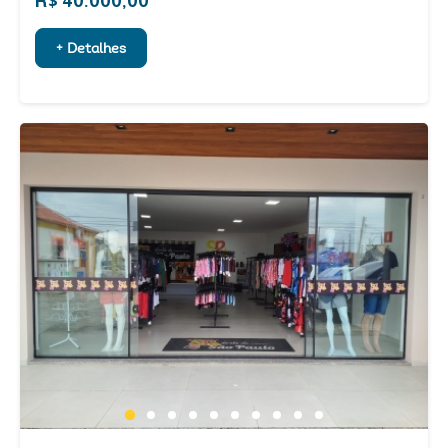
R$ 40.000,00
+ Detalhes
1
2
3
4
5
6
7
8
9
10