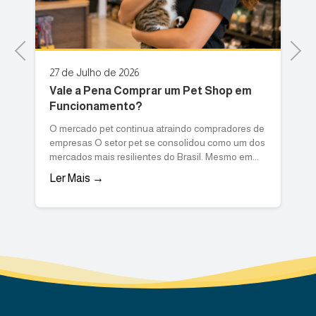
Previous
Next
20 de Julho de 2026
0
Por que vale a pena comprar uma
F
marmoraria? O guia definitivo...
i
de
O setor de construção civil e design de interiores
O
os
no Brasil tem demonstrado uma resiliência
p
notável. Mesmo diante de oscilações...
v
Ler Mais →
L