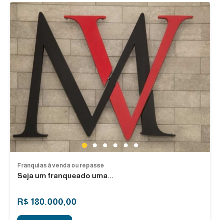
1
2
3
4
5
6
Franquias à venda ou repasse
Seja um franqueado uma...
R$ 180.000,00