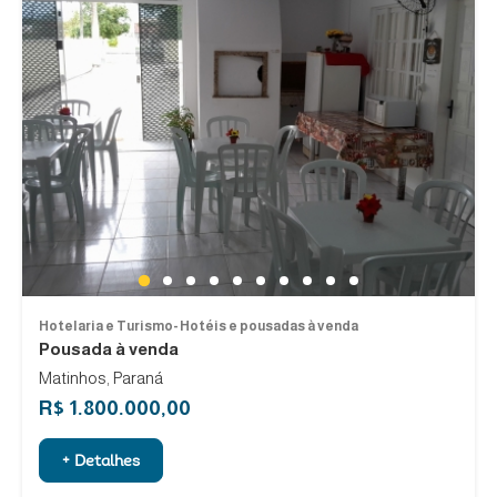
1
2
3
4
5
6
7
8
9
10
Hotelaria e Turismo- Hotéis e pousadas à venda
Pousada à venda
Matinhos, Paraná
R$ 1.800.000,00
+ Detalhes