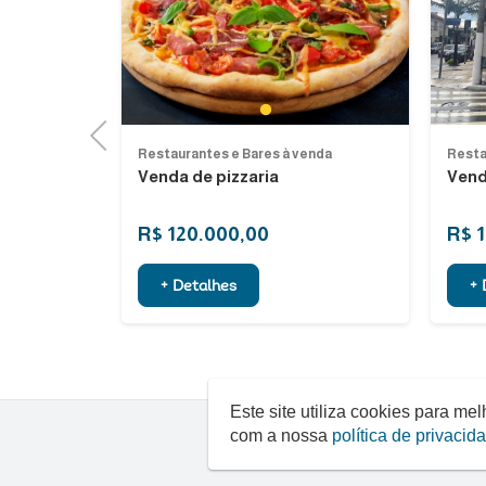
Previous
Next
1
2
3
4
5
Previous
enda
Restaurantes e Bares à venda
Resta
Vendo restaurante pizza bar
50% 
R$ 1.500.000,00
R$ 
+ Detalhes
+ 
Este site utiliza cookies para m
com a nossa
política de privacid