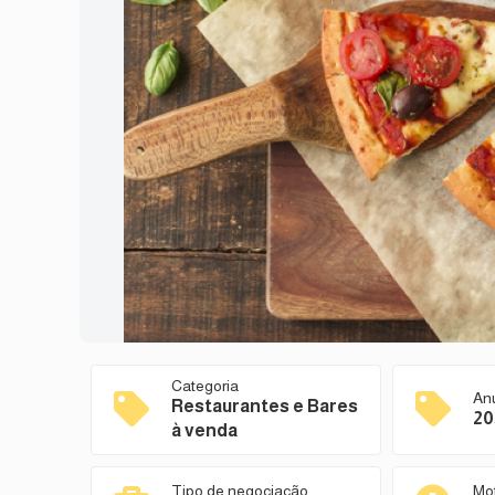
Categoria
An
Restaurantes e Bares
20
à venda
Tipo de negociação
Mo