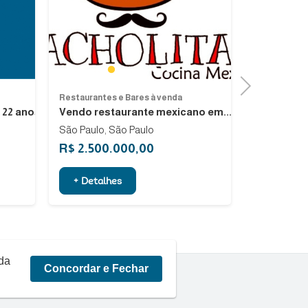
Next
Previous
1
Next
Restaurantes e Bares à venda
Restaurantes
o em...
Hamburgueria
Sabor da 
São Paulo, 
R$ 80.000,00
R$ 450.0
+ Detalhes
+ Detalh
rda
Concordar e Fechar