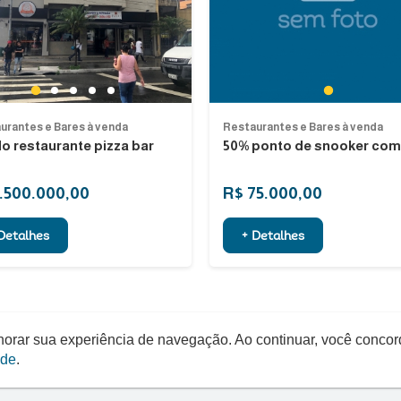
Previous
1
1
2
3
4
5
urantes e Bares à venda
Restaurantes e Bares à venda
ponto de snooker com 22 anos...
Vendo restaurante mexican
São Paulo, São Paulo
75.000,00
R$ 2.500.000,00
Detalhes
+ Detalhes
elhorar sua experiência de navegação. Ao continuar, você conco
ade
.
Quero um Negócio © - 2026 - Todos os direitos reservados