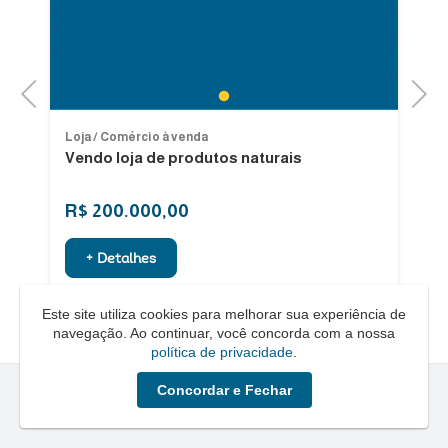
Previous
Next
1
Loja / Comércio à venda
Lo
Vendo loja de produtos naturais
Al
R$ 200.000,00
R
+ Detalhes
Este site utiliza cookies para melhorar sua experiência de
navegação. Ao continuar, você concorda com a nossa
política de privacidade
.
Concordar e Fechar
Quero um Negócio © - 2026 - Todos os direitos reservados