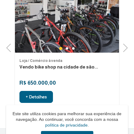
Previous
Next
1
2
3
Loja / Comércio à venda
Lo
Vendo bike shop na cidade de são...
V
An
R$ 650.000,00
R
+ Detalhes
Este site utiliza cookies para melhorar sua experiência de
navegação. Ao continuar, você concorda com a nossa
política de privacidade
.