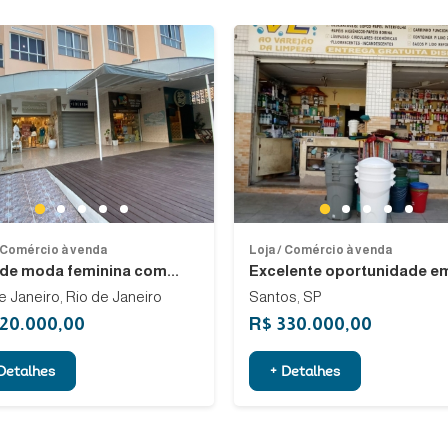
Previous
Next
1
1
2
3
4
5
2
3
4
5
/ Comércio à venda
Loja / Comércio à venda
 de moda feminina com...
Excelente oportunidade em
e Janeiro, Rio de Janeiro
Santos, SP
120.000,00
R$ 330.000,00
Detalhes
+ Detalhes