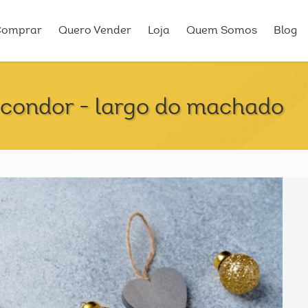
Comprar
Quero Vender
Loja
Quem Somos
Blog
 condor - largo do machado