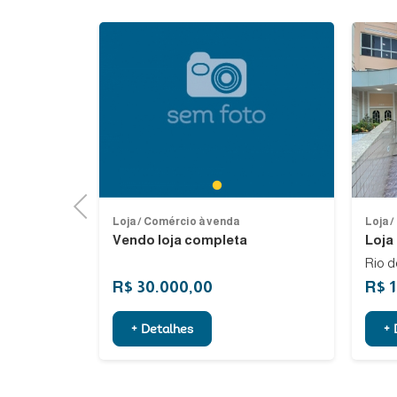
Previous
1
Previous
Loja / Comércio à venda
Loja 
venda...
Vendo loja completa
Loja
Rio d
R$ 30.000,00
R$ 
+ Detalhes
+ 