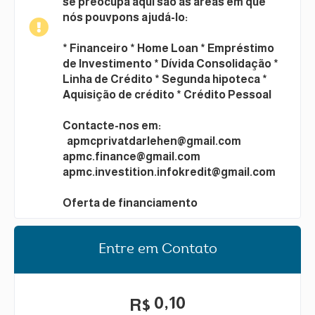
se preocupa aqui são as áreas em que
nós pouvpons ajudá-lo:
* Financeiro * Home Loan * Empréstimo
de Investimento * Dívida Consolidação *
Linha de Crédito * Segunda hipoteca *
Aquisição de crédito * Crédito Pessoal
Contacte-nos em:
apmcprivatdarlehen@gmail.com
apmc.finance@gmail.com
apmc.investition.infokredit@gmail.com
Oferta de financiamento
Entre em Contato
0,10
R$