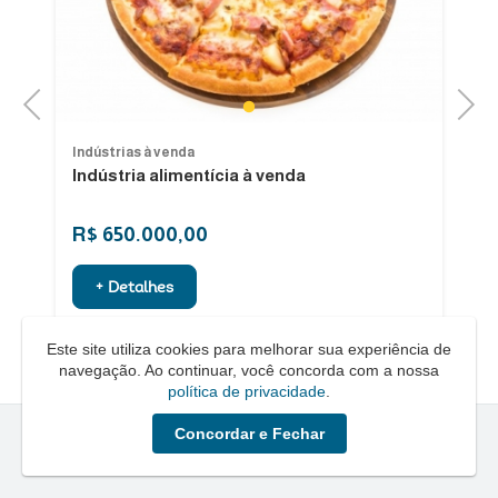
Previous
Next
1
Indústrias à venda
In
Indústria alimentícia à venda
Ve
R$ 650.000,00
R
+ Detalhes
Este site utiliza cookies para melhorar sua experiência de
navegação. Ao continuar, você concorda com a nossa
política de privacidade
.
Concordar e Fechar
Quero um Negócio © - 2026 - Todos os direitos reservados