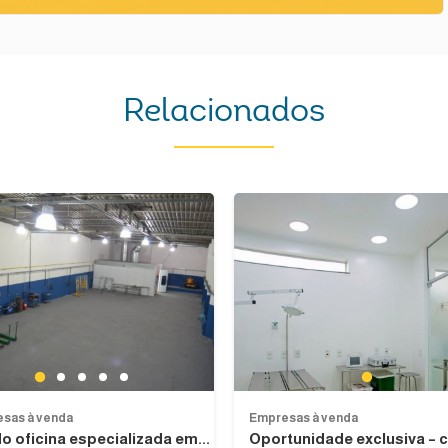
Relacionados
Next
1
1
2
3
4
5
sas à venda
Empresas à venda
o oficina especializada em...
Oportunidade exclusiva – c