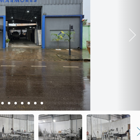
Next
4
5
6
7
8
9
10
Nex