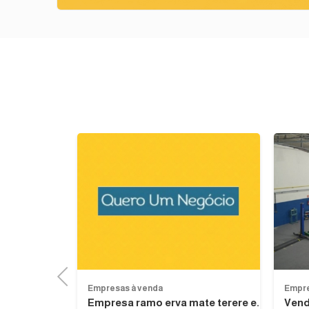
Previous
1
Previous
Empresas à venda
Empre
eiros 800m²
Empresa ramo erva mate terere e...
Vend