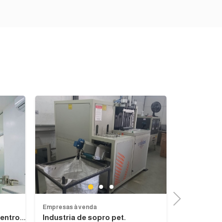
Previous
Previous
Next
1
2
3
Next
Empresas à venda
Empresas à 
entro...
Industria de sopro pet.
Drogaria à