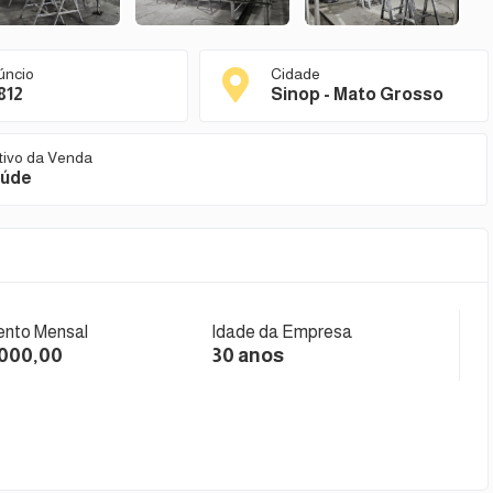
úncio
Cidade
812
Sinop - Mato Grosso
tivo da Venda
úde
nto Mensal
Idade da Empresa
.000,00
30 anos