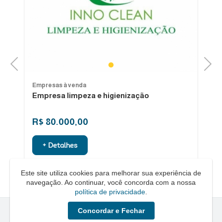
Previous
Next
1
Empresas à venda
Em
Empresa limpeza e higienização
Ve
R$ 80.000,00
R
+ Detalhes
Este site utiliza cookies para melhorar sua experiência de
navegação. Ao continuar, você concorda com a nossa
política de privacidade
.
Concordar e Fechar
Quero um Negócio © - 2026 - Todos os direitos reservados