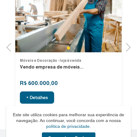
Previous
Next
1
Móveis e Decoração - loja à venda
Mó
Vendo empresa de móveis...
C
R$ 600.000,00
R
+ Detalhes
Este site utiliza cookies para melhorar sua experiência de
navegação. Ao continuar, você concorda com a nossa
política de privacidade
.