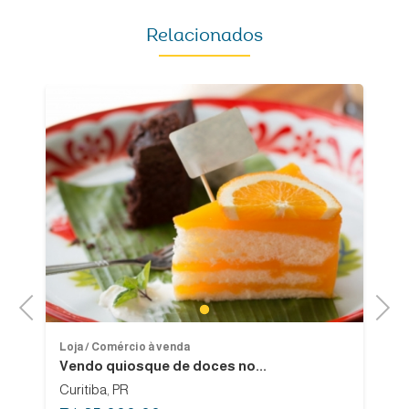
Relacionados
Previous
Next
1
Loja / Comércio à venda
Lo
Vendo quiosque de doces no...
V
Curitiba, PR