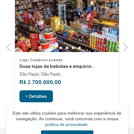
Previous
Next
1
2
3
4
5
Loja / Comércio à venda
Lo
Duas lojas de bebidas e empório...
V
São Paulo, São Paulo
R$ 2.700.000,00
R
+ Detalhes
Este site utiliza cookies para melhorar sua experiência de
navegação. Ao continuar, você concorda com a nossa
política de privacidade
.