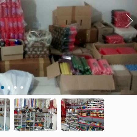
Next
1
2
3
4