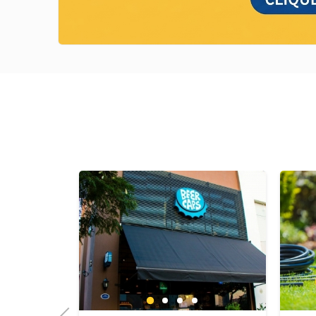
Previous
Next
Next
1
2
3
4
Previous