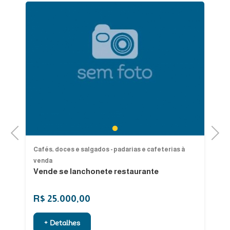
1
Previous
Next
Cafés, doces e salgados - padarias e cafeterias à
Ca
venda
ve
Vende se lanchonete restaurante
Ve
Pi
R$ 25.000,00
R
+ Detalhes