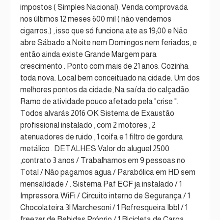
impostos ( Simples Nacional). Venda comprovada
nos últimos 12 meses 600 mil ( não vendemos
cigarros.) , isso que só funciona ate as 19;00 e Não
abre Sábado a Noite nem Domingos nem feriados, e
então ainda existe Grande Margem para
crescimento . Ponto com mais de 21 anos. Cozinha
toda nova. Local bem conceituado na cidade. Um dos
melhores pontos da cidade, Na saída do calçadão.
Ramo de atividade pouco afetado pela "crise ".
Todos alvarás 2016 OK Sistema de Exaustão
profissional instalado , com 2 motores , 2
atenuadores de ruido , 1 coifa e 1 filtro de gordura
metálico . DETALHES Valor do aluguel 2500
,contrato 3 anos / Trabalhamos em 9 pessoas no
Total / Não pagamos agua / Parabólica em HD sem
mensalidade / . Sistema Paf ECF ja instalado / 1
Impressora WiFi / Circuito interno de Segurança / 1
Chocolateira 3l Marchesoni / 1 Refresqueira Ibbl / 1
freezer de Bebidas Próprio / 1 Bicicleta de Carga