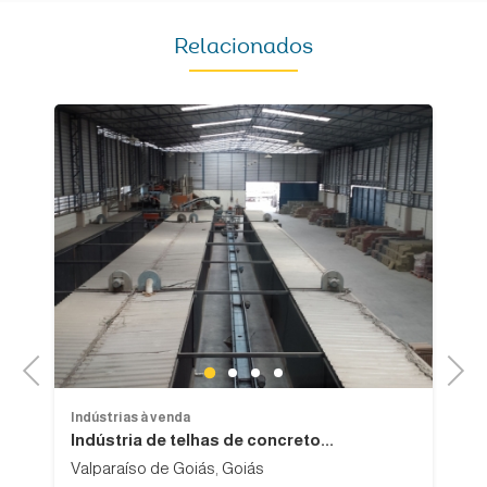
Relacionados
Previous
Next
1
2
3
4
Indústrias à venda
In
Indústria de telhas de concreto...
V
Valparaíso de Goiás, Goiás
Os