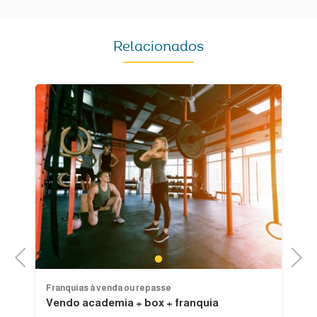
Relacionados
Previous
Next
1
Franquias à venda ou repasse
Fr
Vendo academia + box + franquia
D