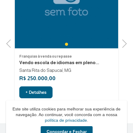
Previous
Next
1
Franquias à venda ou repasse
Fr
Vendo escola de idiomas em pleno...
F
Santa Rita do Sapucaí, MG
R$ 250.000,00
R
+ Detalhes
Este site utiliza cookies para melhorar sua experiência de
navegação. Ao continuar, você concorda com a nossa
política de privacidade
.
Concordar e Fechar