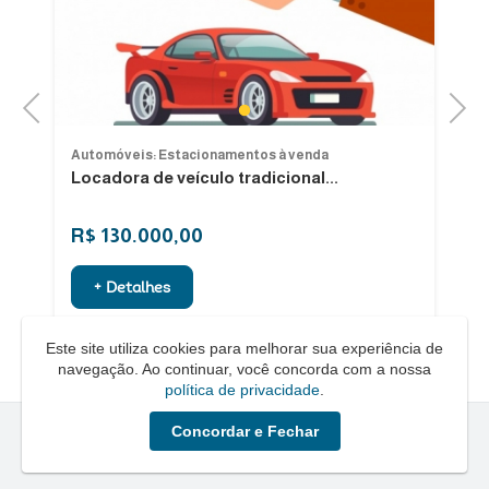
Previous
Next
1
Automóveis: Estacionamentos à venda
Au
Locadora de veículo tradicional...
V
R$ 130.000,00
R
+ Detalhes
Este site utiliza cookies para melhorar sua experiência de
navegação. Ao continuar, você concorda com a nossa
política de privacidade
.
Concordar e Fechar
Quero um Negócio © - 2026 - Todos os direitos reservados