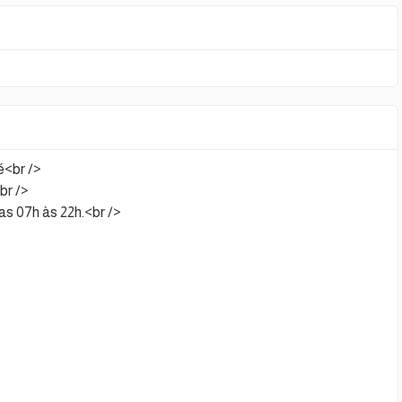
é<br />
br />
s 07h às 22h.<br />