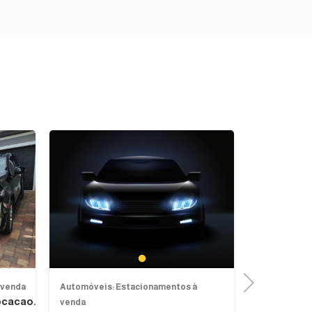
Next
Previous
1
Next
 venda
Automóveis: Estacionamentos à
Automóveis:
cacao...
Estaciona
venda