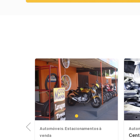
1
Previous
ntos à
Automóveis: Estacionamentos à
Autom
Cent
venda