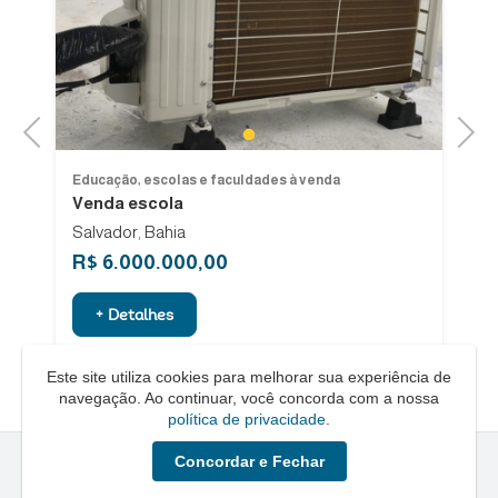
Previous
Next
1
Educação, escolas e faculdades à venda
Ed
Venda escola
Fr
Salvador, Bahia
R$ 6.000.000,00
R
+ Detalhes
Este site utiliza cookies para melhorar sua experiência de
navegação. Ao continuar, você concorda com a nossa
política de privacidade
.
Concordar e Fechar
Quero um Negócio © - 2026 - Todos os direitos reservados