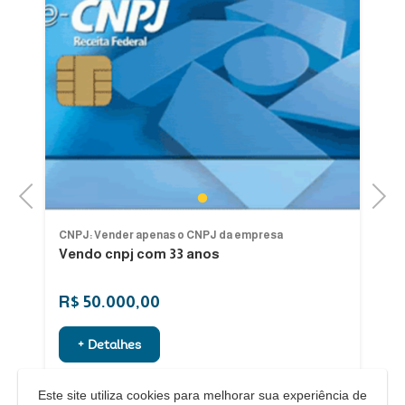
Previous
Next
1
CNPJ: Vender apenas o CNPJ da empresa
CN
Vendo cnpj com 33 anos
G
Po
R$ 50.000,00
R
+ Detalhes
Este site utiliza cookies para melhorar sua experiência de