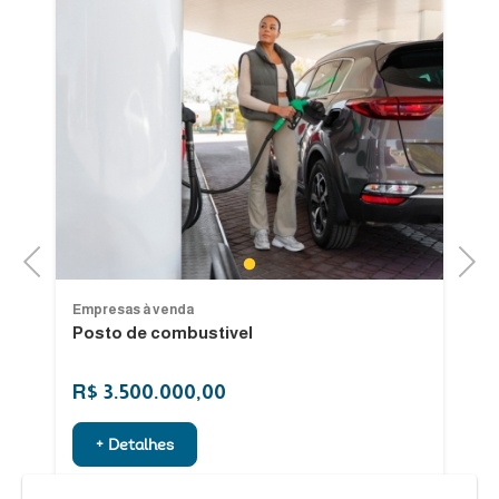
Previous
Next
1
Empresas à venda
Em
Posto de combustivel
A
Br
R$ 3.500.000,00
R
+ Detalhes