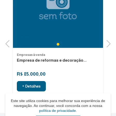
Previous
Next
1
Empresas à venda
Em
Empresa de reformas e decoração...
E
R$ 85.000,00
R
+ Detalhes
Este site utiliza cookies para melhorar sua experiência de
navegação. Ao continuar, você concorda com a nossa
política de privacidade
.