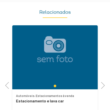
Relacionados
Previous
Next
1
Automóveis: Estacionamentos à venda
Au
Estacionamento e lava car
P