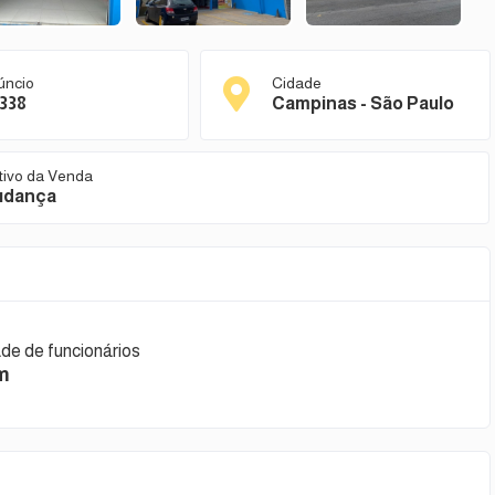
úncio
Cidade
338
Campinas - São Paulo
tivo da Venda
udança
de de funcionários
m