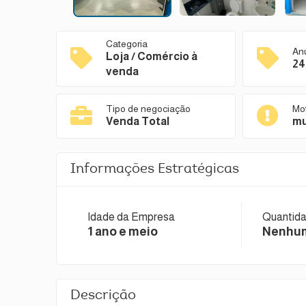
Categoria
An
Loja / Comércio à
24
venda
Tipo de negociação
Mo
Venda Total
m
Informações Estratégicas
Idade da Empresa
Quantida
1 ano e meio
Nenhu
Descrição