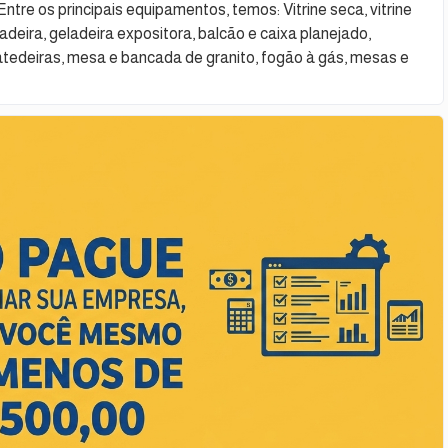
ntre os principais equipamentos, temos: Vitrine seca, vitrine
eladeira, geladeira expositora, balcão e caixa planejado,
 batedeiras, mesa e bancada de granito, fogão à gás, mesas e