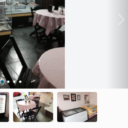
Next
1
2
3
4