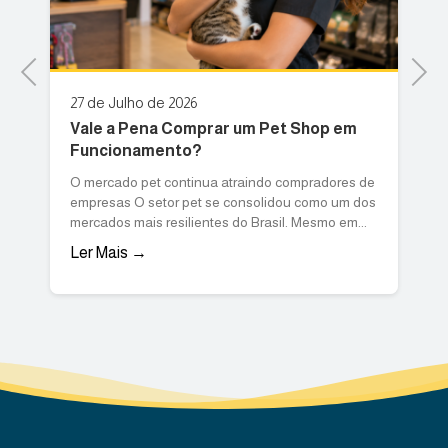
Previous
Next
20 de Julho de 2026
0
Por que vale a pena comprar uma
F
marmoraria? O guia definitivo...
i
de
O setor de construção civil e design de interiores
O
os
no Brasil tem demonstrado uma resiliência
p
notável. Mesmo diante de oscilações...
v
Ler Mais →
L