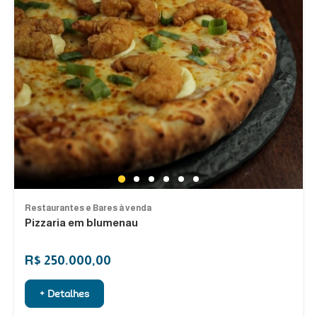
1
2
3
4
5
6
Restaurantes e Bares à venda
Pizzaria em blumenau
R$ 250.000,00
+ Detalhes