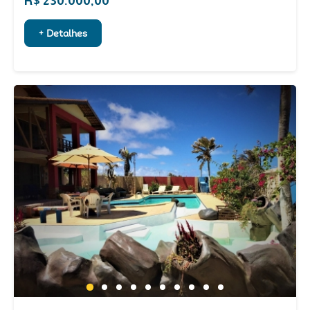
R$ 230.000,00
+ Detalhes
1
2
3
4
5
6
7
8
9
10