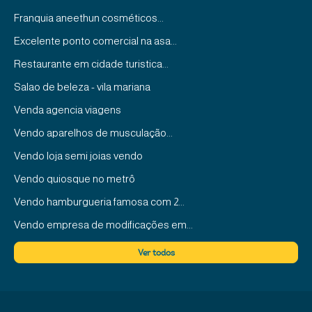
Franquia aneethun cosméticos...
Excelente ponto comercial na asa...
Restaurante em cidade turistica...
Salao de beleza - vila mariana
Venda agencia viagens
Vendo aparelhos de musculação...
Vendo loja semi joias vendo
Vendo quiosque no metrô
Vendo hamburgueria famosa com 2...
Vendo empresa de modificações em...
Passo ponto de pizzaria com salão...
Ver todos
Venda de cozinha industrial...
Cnpj de cafeteria à venda