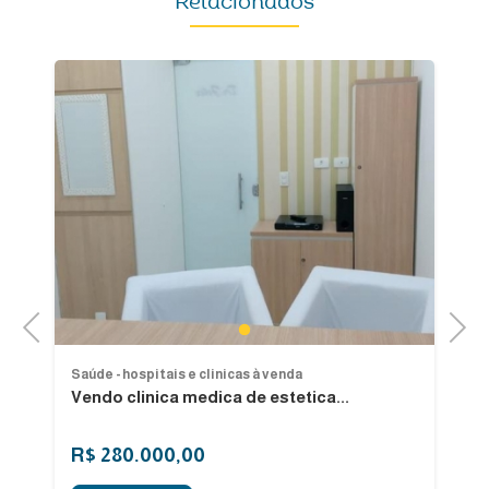
Relacionados
Previous
Next
1
Saúde - hospitais e clinicas à venda
Sa
Vendo clinica medica de estetica...
V
Fl
R$ 280.000,00
R