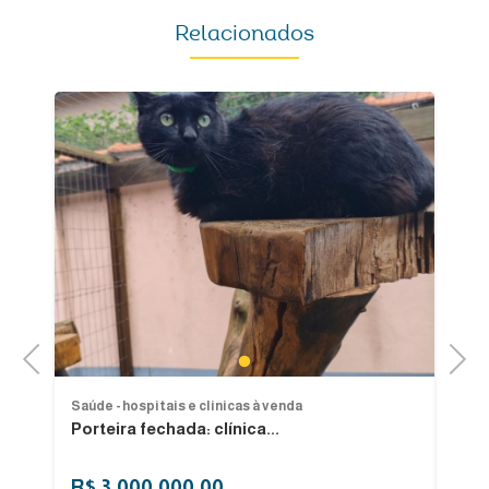
Relacionados
Previous
Next
1
Saúde - hospitais e clinicas à venda
Sa
Porteira fechada: clínica...
C
R$ 3.000.000,00
R