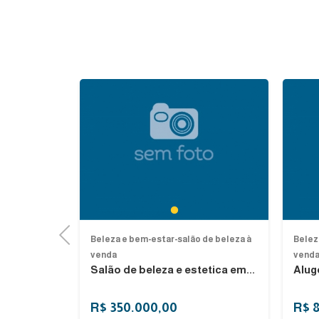
Next
1
5
Previous
de beleza à
Beleza e bem-estar-salão de beleza à
Belez
venda
vend
enda...
Salão de beleza e estetica em...
Alug
s
R$ 350.000,00
R$ 