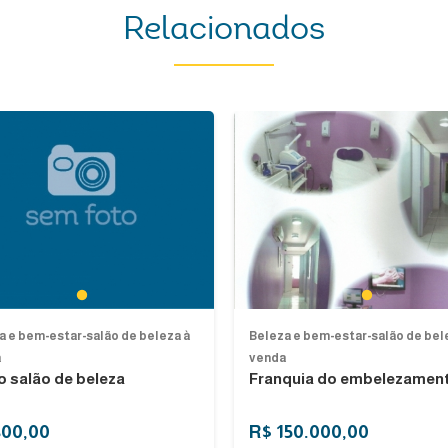
Relacionados
1
1
a e bem-estar-salão de beleza à
Beleza e bem-estar-salão de bel
a
venda
o salão de beleza
Franquia do embelezamento
800,00
R$ 150.000,00