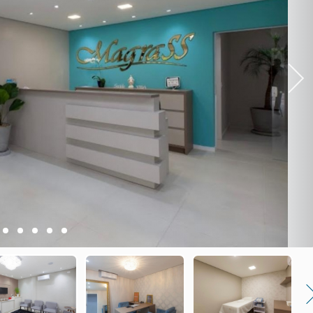
Next
2
3
4
5
6
Nex