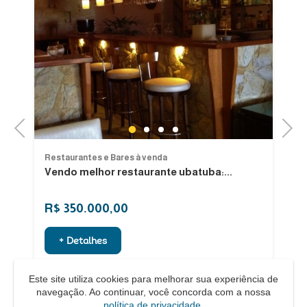
Previous
Next
1
2
3
4
Restaurantes e Bares à venda
Re
Vendo melhor restaurante ubatuba:...
V
Os
R$ 350.000,00
R
+ Detalhes
Este site utiliza cookies para melhorar sua experiência de
navegação. Ao continuar, você concorda com a nossa
política de privacidade
.