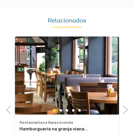
Relacionados
Previous
Next
1
2
3
4
5
Restaurantes e Bares à venda
Re
Hamburgueria na granja viana...
P