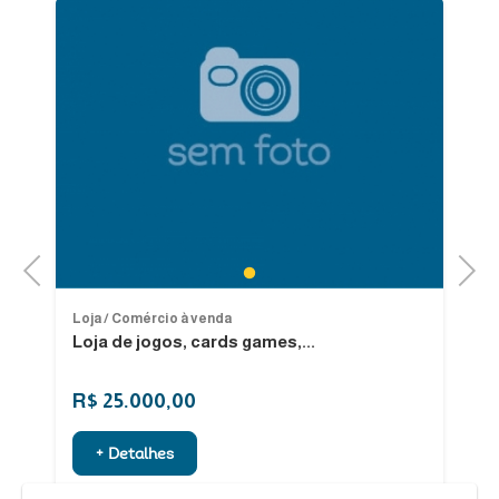
Previous
Next
1
Loja / Comércio à venda
Lo
Loja de jogos, cards games,...
Ve
Po
R$ 25.000,00
R
+ Detalhes