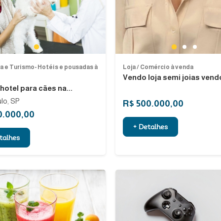
Previous
1
1
2
3
a e Turismo- Hotéis e pousadas à
Loja / Comércio à venda
Vendo loja semi joias vend
hotel para cães na...
lo, SP
R$ 500.000,00
0.000,00
+ Detalhes
talhes