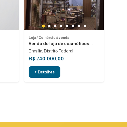
Previous
Next
1
2
3
4
5
6
7
8
Loja / Comércio à venda
Vendo de loja de cosméticos...
Brasília, Distrito Federal
R$ 240.000,00
+ Detalhes