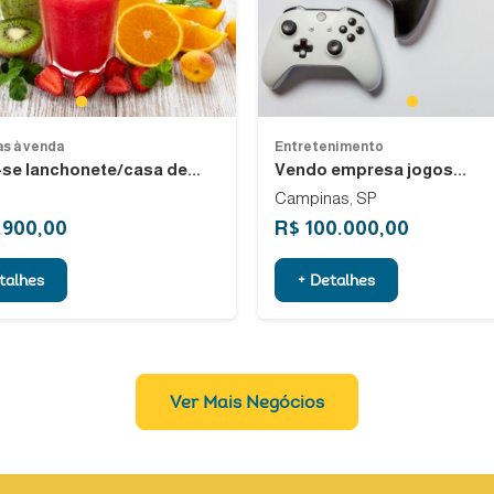
1
1
s à venda
Entretenimento
se lanchonete/casa de...
Vendo empresa jogos...
Campinas, SP
.900,00
R$ 100.000,00
talhes
+ Detalhes
Ver Mais Negócios