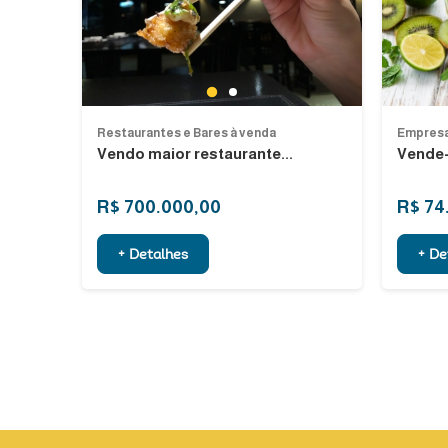
Previous
Next
1
2
Restaurantes e Bares à venda
Empresa
Vendo maior restaurante...
Vende-
R$ 700.000,00
R$ 74
+ Detalhes
+ De