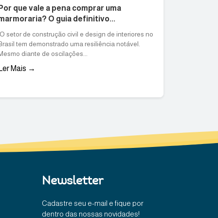
Por que vale a pena comprar uma
marmoraria? O guia definitivo...
O setor de construção civil e design de interiores no
Brasil tem demonstrado uma resiliência notável.
Mesmo diante de oscilações...
Ler Mais →
Newsletter
Cadastre seu e-mail e fique por
dentro das nossas novidades!